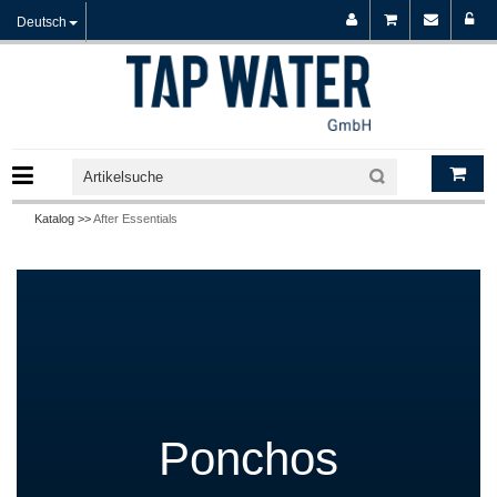
Deutsch
Katalog >>
After Essentials
Ponchos