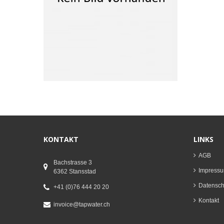
KONTAKT
LINKS
AGB
Bachstrasse 3
Impress
6362 Stansstad
Datenschu
+41 (0)76 444 20 20
Kontakt
invoice@tapwater.ch