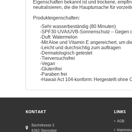
Eigenschaften bekannt ist und trockene, empfindl
neutralisieren, die die Hauptursache für vorzeit
Produkteigenschaften:
-Sehr wasserbeständig (80 Minuten)
-SPF30 UVA/UVB-Sonnenschutz – Gegen di
-Duft: Watermelon
-Mit Aloe und Vitamin E angereichert, um di
-Leicht und durchsichtig zum auftragen
-Dermatologisch getestet
-Tierversuchsfrei
-Vegan
-Glutenfrei
-Paraben frei
-Hawaii Act 104-konform: Hergestellt ohne
KONTAKT
LINKS
AGB
Bachstrasse 3
Impress
6362 Stansstad