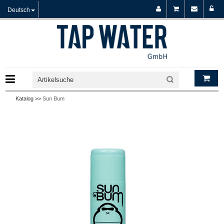
Deutsch
Katalog >>
Sun Bum