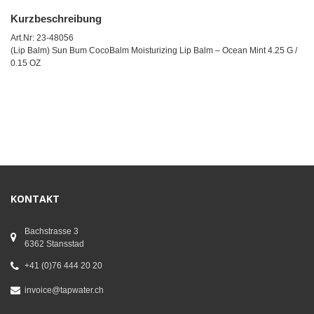
Kurzbeschreibung
Art.Nr: 23-48056
(Lip Balm) Sun Bum CocoBalm Moisturizing Lip Balm – Ocean Mint 4.25 G /
0.15 OZ
KONTAKT
Bachstrasse 3
6362 Stansstad
+41 (0)76 444 20 20
invoice@tapwater.ch