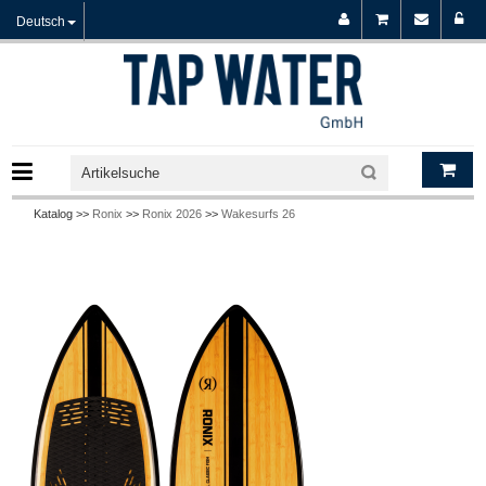
Deutsch
Katalog >>
Ronix
>>
Ronix 2026
>>
Wakesurfs 26