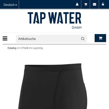
Deutsch
Katalog >>
O'Neill
>>
Layering