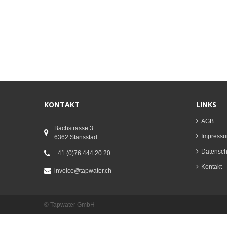
KONTAKT
LINKS
AGB
Bachstrasse 3
Impress
6362 Stansstad
Datenschu
+41 (0)76 444 20 20
Kontakt
invoice@tapwater.ch
© Tapwater GmbH